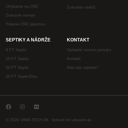
Ohýbanie na CNC
Zváranie nádrží
Zváranie nereze
Pálenie CNC plazmou
SEPTIKY A NÁDRŽE
KONTAKT
8 FT Septic
Vyžiadať cenovú ponuku
10 FT Septic
Kontakt
20 FT Septic
Kde nás nájdete?
20 FT Septic/Duo
© 2026
VIMA-TECH.SK
Vytvoril tím aboutre.sk