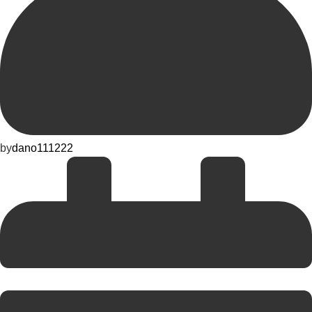
by
dano111222